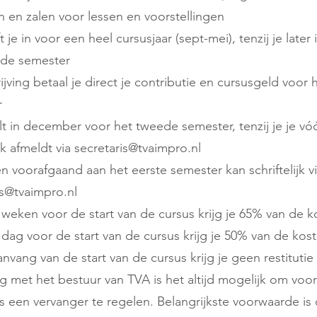
 en zalen voor lessen en voorstellingen
ft je in voor een heel cursusjaar (sept-mei), tenzij je later
ede semester
rijving betaal je direct je contributie en cursusgeld voor 
r
lt in december voor het tweede ​semester, tenzij je je v
ijk afmeldt via
secretaris@tvaimpro.nl
n voorafgaand aan het eerste semester kan schriftelijk v
is@tvaimpro.nl
2 weken voor de start van de cursus krijg je 65% van de 
1 dag voor de start van de cursus krijg je 50% van de kos
nvang van de start van de cursus krijg je geen restitutie
eg met het bestuur van TVA is het altijd mogelijk om voo
s een vervanger te regelen. Belangrijkste voorwaarde is