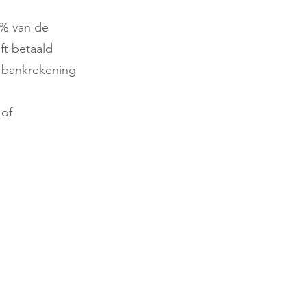
0% van de
ft betaald
e bankrekening
 of