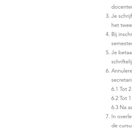
docenten
Je schrij
het twe
Bij insch
semeste
Je betaa
schriftel
Annulere
secretar
6.1 Tot 
6.2 Tot 
6.3 Na aa
In overl
de cursu