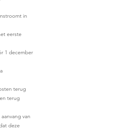
 instroomt in
het eerste
óór 1 december
ia
kosten terug
ten terug
r aanvang van
 dat deze