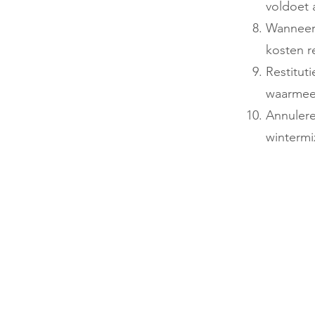
voldoet 
Wanneer 
kosten r
Restitut
waarmee 
Annulere
wintermix