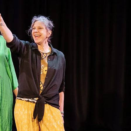
s.
et
n.