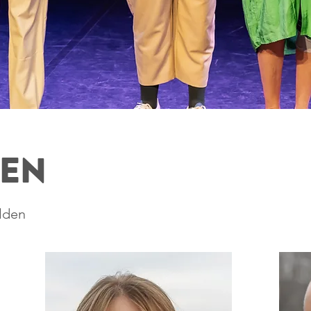
en
elden