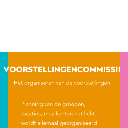
Voorstellingencommissie
Het organiseren van de voorstellingen
Planning van de groepen,
locaties, muzikanten het licht -
wordt allemaal georganiseerd