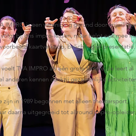
A IMPRO is een vereniging gerund door vrijwilliger
 volgt bij ons impro-lessen, maar helpt ook mee m
jvoorbeeld kaartverkoop, belichting of presentatie.
 voelt TVA IMPRO als één grote familie. Je leert al
el anderen kennen dankzij gezamenlijke activiteite
 zijn in 1989 begonnen met alleen theatersport,
ar daarna uitgegroeid tot allround impro-opleider.