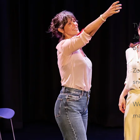
TV
Je
bi
Zo
sn
We
ma