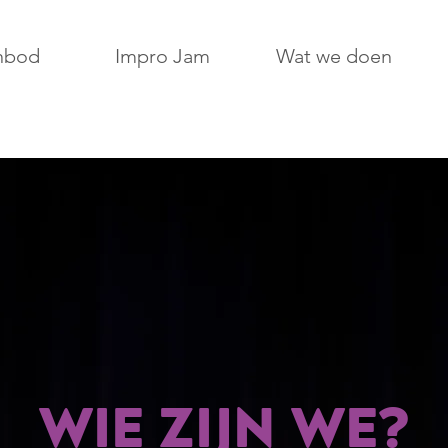
nbod
Impro Jam
Wat we doen
Wie zijn we?