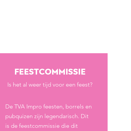
Feestcommissie
Is het al weer tijd voor een feest?
De TVA Impro feesten, borrels en
pubquizen zijn legendarisch. Dit
is de feestcommissie die dit