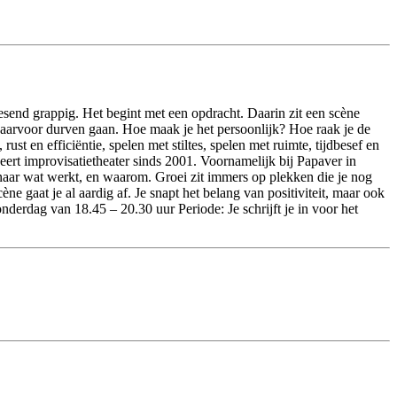
esend grappig. Het begint met een opdracht. Daarin zit een scène
 daarvoor durven gaan. Hoe maak je het persoonlijk? Hoe raak je de
 en efficiëntie, spelen met stiltes, spelen met ruimte, tijdbesef en
eert improvisatietheater sinds 2001. Voornamelijk bij Papaver in
naar wat werkt, en waarom. Groei zit immers op plekken die je nog
cène gaat je al aardig af. Je snapt het belang van positiviteit, maar ook
derdag van 18.45 – 20.30 uur Periode: Je schrijft je in voor het