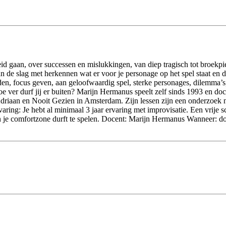
id gaan, over successen en mislukkingen, van diep tragisch tot broekpi
an de slag met herkennen wat er voor je personage op het spel staat en
 focus geven, aan geloofwaardig spel, sterke personages, dilemma’s, rust
 ver durf jij er buiten? Marijn Hermanus speelt zelf sinds 1993 en doc
 Adriaan en Nooit Gezien in Amsterdam. Zijn lessen zijn een onderzoek 
rvaring: Je hebt al minimaal 3 jaar ervaring met improvisatie. Een vrije s
n je comfortzone durft te spelen. Docent: Marijn Hermanus Wanneer: don