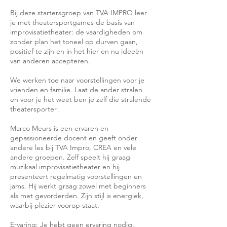
p
Bij deze startersgroep van TVA IMPRO leer
je met theatersportgames de basis van
improvisatietheater: de vaardigheden om
zonder plan het toneel op durven gaan,
positief te zijn en in het hier en nu ideeën
van anderen accepteren.
We werken toe naar voorstellingen voor je
vrienden en familie. Laat de ander stralen
en voor je het weet ben je zelf die stralende
theatersporter!
Marco Meurs is een ervaren en
gepassioneerde docent en geeft onder
andere les bij TVA Impro, CREA en vele
andere groepen. Zelf speelt hij graag
muzikaal improvisatietheater en hij
presenteert regelmatig voorstellingen en
jams. Hij werkt graag zowel met beginners
als met gevorderden. Zijn stijl is energiek,
waarbij plezier voorop staat.
Ervaring: Je hebt geen ervaring nodig.