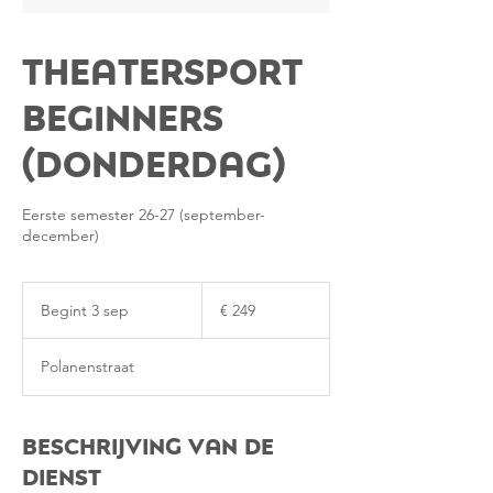
Theatersport
Beginners
(Donderdag)
Eerste semester 26-27 (september-
december)
249
euro
Begint 3 sep
B
€ 249
e
g
Polanenstraat
i
n
t
3
Beschrijving van de
s
dienst
e